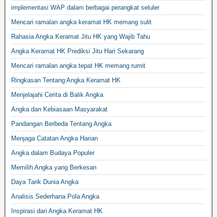
implementasi WAP dalam berbagai perangkat seluler
Mencari ramalan angka keramat HK memang sulit
Rahasia Angka Keramat Jitu HK yang Wajib Tahu
Angka Keramat HK Prediksi Jitu Hari Sekarang
Mencari ramalan angka tepat HK memang rumit
Ringkasan Tentang Angka Keramat HK
Menjelajahi Cerita di Balik Angka
Angka dan Kebiasaan Masyarakat
Pandangan Berbeda Tentang Angka
Menjaga Catatan Angka Harian
Angka dalam Budaya Populer
Memilih Angka yang Berkesan
Daya Tarik Dunia Angka
Analisis Sederhana Pola Angka
Inspirasi dari Angka Keramat HK