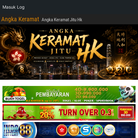
Masuk Log
Angka Keramat
Angka Keramat Jitu Hk