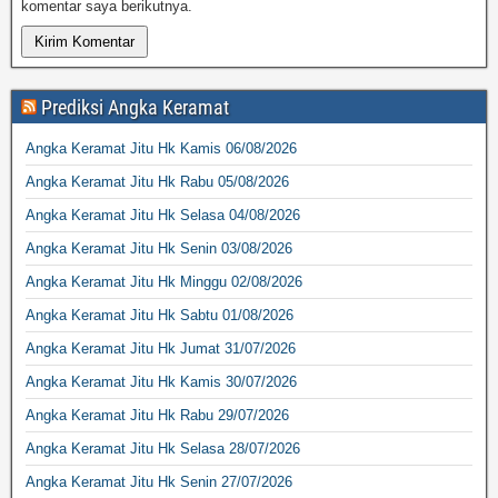
komentar saya berikutnya.
Prediksi Angka Keramat
Angka Keramat Jitu Hk Kamis 06/08/2026
Angka Keramat Jitu Hk Rabu 05/08/2026
Angka Keramat Jitu Hk Selasa 04/08/2026
Angka Keramat Jitu Hk Senin 03/08/2026
Angka Keramat Jitu Hk Minggu 02/08/2026
Angka Keramat Jitu Hk Sabtu 01/08/2026
Angka Keramat Jitu Hk Jumat 31/07/2026
Angka Keramat Jitu Hk Kamis 30/07/2026
Angka Keramat Jitu Hk Rabu 29/07/2026
Angka Keramat Jitu Hk Selasa 28/07/2026
Angka Keramat Jitu Hk Senin 27/07/2026