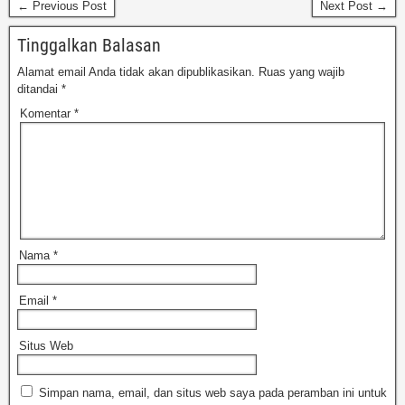
← Previous Post
Next Post →
Tinggalkan Balasan
Alamat email Anda tidak akan dipublikasikan.
Ruas yang wajib
ditandai
*
Komentar
*
Nama
*
Email
*
Situs Web
Simpan nama, email, dan situs web saya pada peramban ini untuk