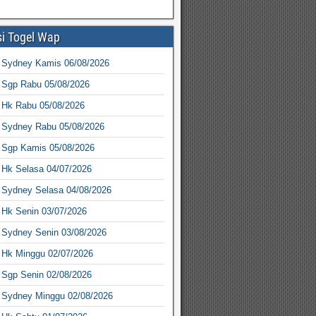
si Togel Wap
 Sydney Kamis 06/08/2026
 Sgp Rabu 05/08/2026
 Hk Rabu 05/08/2026
 Sydney Rabu 05/08/2026
 Sgp Kamis 05/08/2026
 Hk Selasa 04/07/2026
 Sydney Selasa 04/08/2026
 Hk Senin 03/07/2026
 Sydney Senin 03/08/2026
 Hk Minggu 02/07/2026
 Sgp Senin 02/08/2026
 Sydney Minggu 02/08/2026