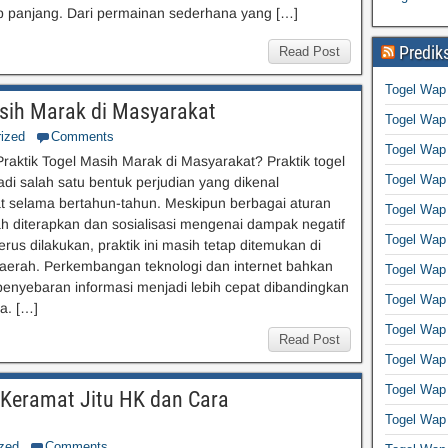
p panjang. Dari permainan sederhana yang […]
Predik
Read Post
Togel Wap
sih Marak di Masyarakat
Togel Wap
ized
Comments
Togel Wap
aktik Togel Masih Marak di Masyarakat? Praktik togel
Togel Wap
adi salah satu bentuk perjudian yang dikenal
 selama bertahun-tahun. Meskipun berbagai aturan
Togel Wap
h diterapkan dan sosialisasi mengenai dampak negatif
Togel Wap
erus dilakukan, praktik ini masih tetap ditemukan di
aerah. Perkembangan teknologi dan internet bahkan
Togel Wap
nyebaran informasi menjadi lebih cepat dibandingkan
Togel Wap
a. […]
Togel Wap
Read Post
Togel Wap
Togel Wap
eramat Jitu HK dan Cara
Togel Wap
zed
Comments