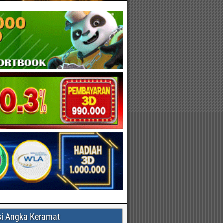
si Angka Keramat