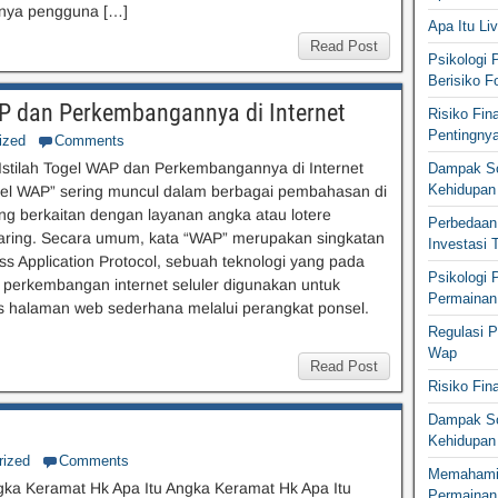
nya pengguna […]
Apa Itu L
Read Post
Psikologi 
Berisiko F
AP dan Perkembangannya di Internet
Risiko Fin
Pentingny
ized
Comments
stilah Togel WAP dan Perkembangannya di Internet
Dampak So
Kehidupan
ogel WAP” sering muncul dalam berbagai pembahasan di
ang berkaitan dengan layanan angka atau lotere
Perbedaan 
daring. Secara umum, kata “WAP” merupakan singkatan
Investasi 
ess Application Protocol, sebuah teknologi yang pada
Psikologi
perkembangan internet seluler digunakan untuk
Permainan
 halaman web sederhana melalui perangkat ponsel.
Regulasi P
Wap
Read Post
Risiko Fina
Dampak So
Kehidupan
rized
Comments
Memahami 
gka Keramat Hk Apa Itu Angka Keramat Hk Apa Itu
Permainan