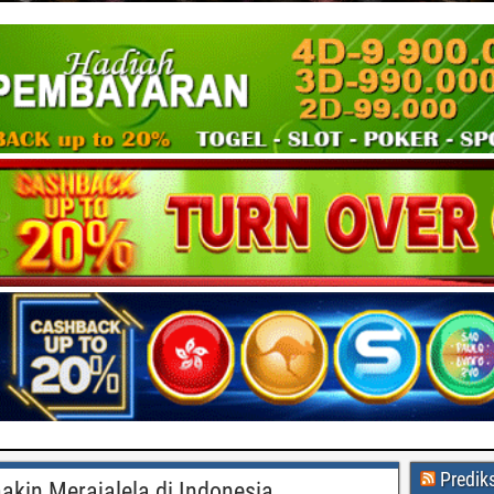
Predik
kin Merajalela di Indonesia