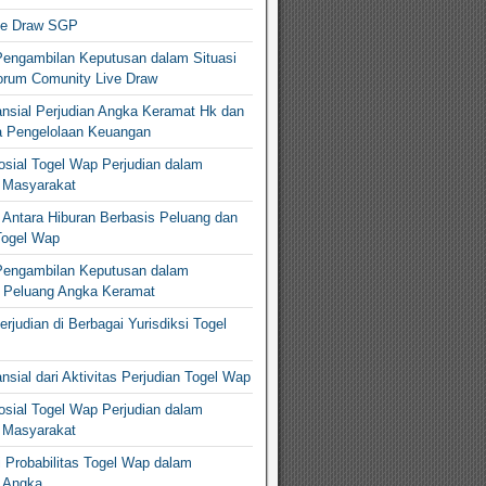
ive Draw SGP
Pengambilan Keputusan dalam Situasi
orum Comunity Live Draw
ansial Perjudian Angka Keramat Hk dan
a Pengelolaan Keuangan
sial Togel Wap Perjudian dalam
 Masyarakat
Antara Hiburan Berbasis Peluang dan
Togel Wap
 Pengambilan Keputusan dalam
 Peluang Angka Keramat
erjudian di Berbagai Yurisdiksi Togel
nsial dari Aktivitas Perjudian Togel Wap
sial Togel Wap Perjudian dalam
 Masyarakat
Probabilitas Togel Wap dalam
 Angka