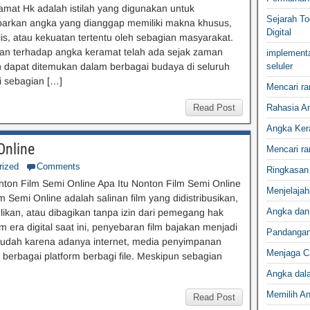
mat Hk adalah istilah yang digunakan untuk
Sejarah T
rkan angka yang dianggap memiliki makna khusus,
Digital
olis, atau kekuatan tertentu oleh sebagian masyarakat.
an terhadap angka keramat telah ada sejak zaman
implement
 dapat ditemukan dalam berbagai budaya di seluruh
seluler
i sebagian […]
Mencari r
Read Post
Rahasia A
Angka Kera
Online
Mencari r
rized
Comments
Ringkasan
nton Film Semi Online Apa Itu Nonton Film Semi Online
Menjelajahi
m Semi Online adalah salinan film yang didistribusikan,
Angka dan
elikan, atau dibagikan tanpa izin dari pemegang hak
m era digital saat ini, penyebaran film bajakan menjadi
Pandangan
udah karena adanya internet, media penyimpanan
Menjaga C
an berbagai platform berbagi file. Meskipun sebagian
Angka dal
Memilih A
Read Post