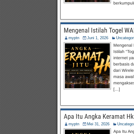
berkumpul
Mengenal Istilah Togel W
myptn
Juni 1, 2026
Uncategor
Mengenal I
Istilah “T
internet y
berbasis 
dari Wirel
masa awal 
mengakses
[…]
Apa Itu Angka Keramat Hk
myptn
Mei 31, 2026
Uncatego
Apa Itu An