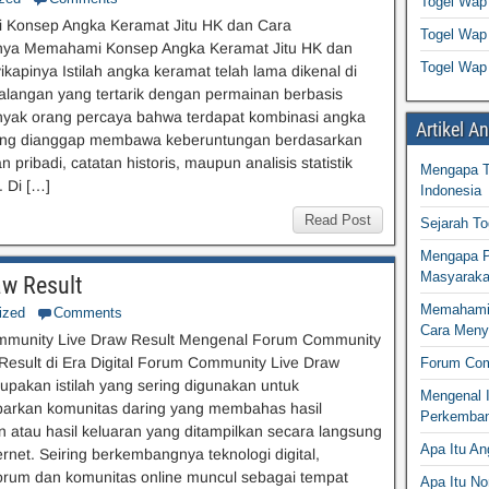
Togel Wap
Konsep Angka Keramat Jitu HK dan Cara
Togel Wap
nya Memahami Konsep Angka Keramat Jitu HK dan
Togel Wap
kapinya Istilah angka keramat telah lama dikenal di
alangan yang tertarik dengan permainan berbasis
nyak orang percaya bahwa terdapat kombinasi angka
Artikel A
yang dianggap membawa keberuntungan berdasarkan
pribadi, catatan historis, maupun analisis statistik
Mengapa To
 Di […]
Indonesia
Read Post
Sejarah To
Mengapa Pr
Masyaraka
w Result
Memahami 
ized
Comments
Cara Meny
munity Live Draw Result Mengenal Forum Community
Result di Era Digital Forum Community Live Draw
Forum Com
upakan istilah yang sering digunakan untuk
Mengenal I
rkan komunitas daring yang membahas hasil
Perkembang
 atau hasil keluaran yang ditampilkan secara langsung
Apa Itu A
ernet. Seiring berkembangnya teknologi digital,
orum dan komunitas online muncul sebagai tempat
Apa Itu No