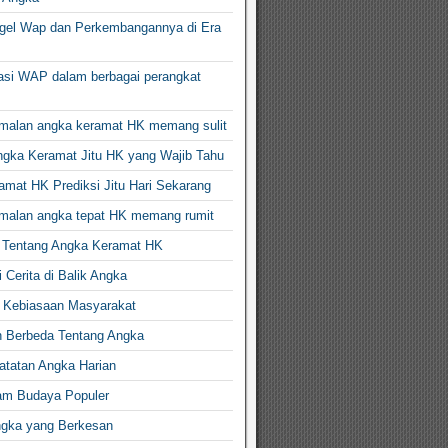
ogel Wap dan Perkembangannya di Era
asi WAP dalam berbagai perangkat
amalan angka keramat HK memang sulit
ngka Keramat Jitu HK yang Wajib Tahu
mat HK Prediksi Jitu Hari Sekarang
amalan angka tepat HK memang rumit
 Tentang Angka Keramat HK
 Cerita di Balik Angka
 Kebiasaan Masyarakat
 Berbeda Tentang Angka
atatan Angka Harian
am Budaya Populer
ngka yang Berkesan