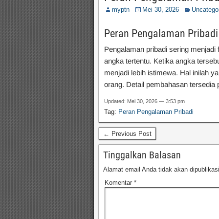
myptn
Mei 30, 2026
Uncatego
Peran Pengalaman Pribadi
Pengalaman pribadi sering menjad
angka tertentu. Ketika angka terse
menjadi lebih istimewa. Hal inilah 
orang. Detail pembahasan tersedia
Updated: Mei 30, 2026 — 3:53 pm
Tag:
Peran Pengalaman Pribadi
← Previous Post
Tinggalkan Balasan
Alamat email Anda tidak akan dipublikas
Komentar
*