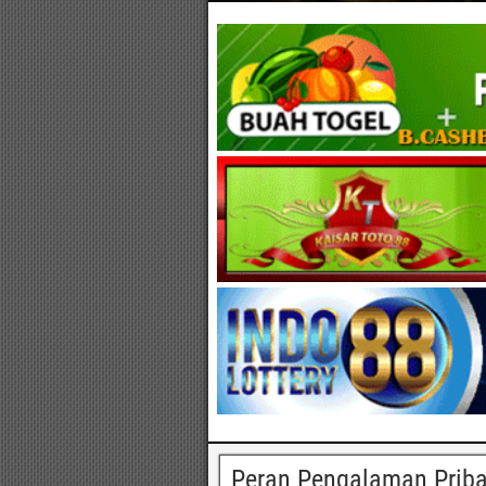
Peran Pengalaman Priba