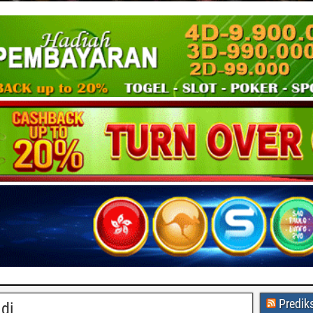
Predik
di