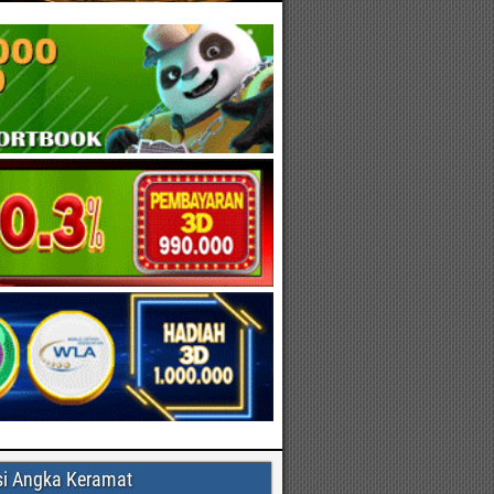
si Angka Keramat