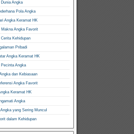
 Dunia Angka
ederhana Pola Angka
dari Angka Keramat HK
 Makna Angka Favorit
Cerita Kehidupan
galaman Pribadi
utar Angka Keramat HK
 Pecinta Angka
Angka dan Kebiasaan
ferensi Angka Favorit
Angka Keramat HK
engamati Angka
Angka yang Sering Muncul
orit dalam Kehidupan