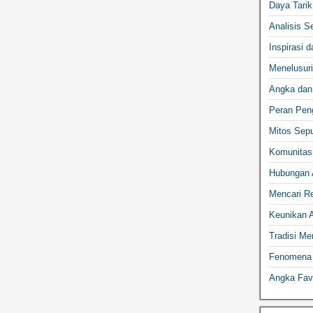
Daya Tarik
Analisis S
Inspirasi 
Menelusuri
Angka dan 
Peran Pen
Mitos Sep
Komunitas
Hubungan 
Mencari Re
Keunikan 
Tradisi M
Fenomena 
Angka Fav