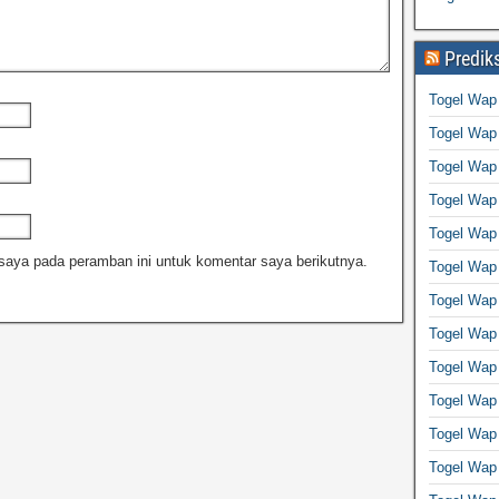
Predik
Togel Wap
Togel Wap
Togel Wap
Togel Wap
Togel Wap
saya pada peramban ini untuk komentar saya berikutnya.
Togel Wap
Togel Wap
Togel Wap
Togel Wap
Togel Wap
Togel Wap
Togel Wap