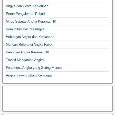
Angka dan Cerita Kehidupan
Peran Pengalaman Pribadi
Mitos Seputar Angka Keramat HK
Komunitas Pecinta Angka
Hubungan Angka dan Kebiasaan
Mencari Referensi Angka Favorit
Keunikan Angka Keramat HK
Tradisi Mengamati Angka
Fenomena Angka yang Sering Muncul
Angka Favorit dalam Kehidupan