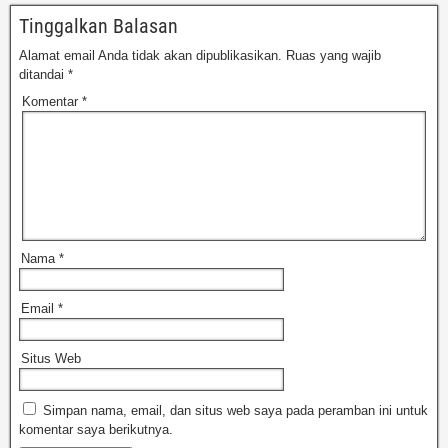
Tinggalkan Balasan
Alamat email Anda tidak akan dipublikasikan.
Ruas yang wajib
ditandai
*
Komentar
*
Nama
*
Email
*
Situs Web
Simpan nama, email, dan situs web saya pada peramban ini untuk
komentar saya berikutnya.