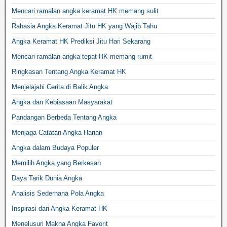
Mencari ramalan angka keramat HK memang sulit
Rahasia Angka Keramat Jitu HK yang Wajib Tahu
Angka Keramat HK Prediksi Jitu Hari Sekarang
Mencari ramalan angka tepat HK memang rumit
Ringkasan Tentang Angka Keramat HK
Menjelajahi Cerita di Balik Angka
Angka dan Kebiasaan Masyarakat
Pandangan Berbeda Tentang Angka
Menjaga Catatan Angka Harian
Angka dalam Budaya Populer
Memilih Angka yang Berkesan
Daya Tarik Dunia Angka
Analisis Sederhana Pola Angka
Inspirasi dari Angka Keramat HK
Menelusuri Makna Angka Favorit