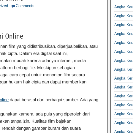
rized
Comments
Angka Ker
Angka Ker
Angka Kera
Angka Kera
i Online
Angka Ker
an film yang didistribusikan, diperjualbelikan, atau
Angka Kera
k cipta. Dalam era digital saat ini,
emakin mudah karena adanya internet, media
Angka Ker
latform berbagi file. Meskipun sebagian
Angka Ker
agai cara cepat untuk menonton film secara
Angka Ker
anggar hukum hak cipta dan dapat memberikan
Angka Kera
Angka Kera
nline
dapat berasal dari berbagai sumber. Ada yang
Angka Ker
ggunakan kamera, ada pula yang diperoleh dari
Angka Kera
rkan tanpa izin. Kualitas film bajakan
Angka Ker
itas rendah dengan gambar buram dan suara
Angka Ker