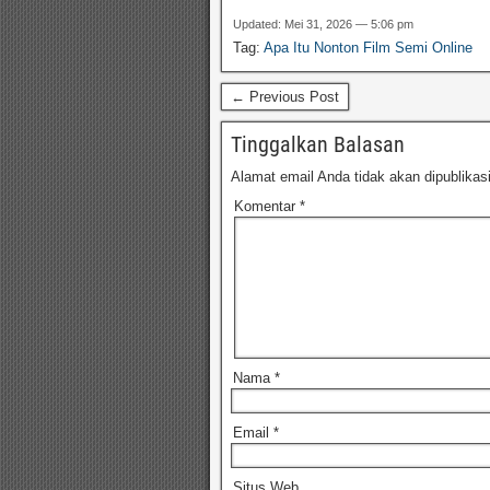
Updated: Mei 31, 2026 — 5:06 pm
Tag:
Apa Itu Nonton Film Semi Online
← Previous Post
Tinggalkan Balasan
Alamat email Anda tidak akan dipublikas
Komentar
*
Nama
*
Email
*
Situs Web