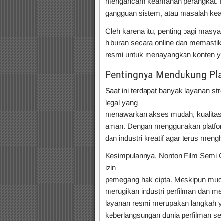
mengancam keamanan perangkat. Pe
gangguan sistem, atau masalah keam
Oleh karena itu, penting bagi masyar
hiburan secara online dan memastik
resmi untuk menayangkan konten ya
Pentingnya Mendukung Pla
Saat ini terdapat banyak layanan st
legal yang
menawarkan akses mudah, kualitas
aman. Dengan menggunakan platfor
dan industri kreatif agar terus meng
Kesimpulannya, Nonton Film Semi O
izin
pemegang hak cipta. Meskipun muda
merugikan industri perfilman dan m
layanan resmi merupakan langkah y
keberlangsungan dunia perfilman ser