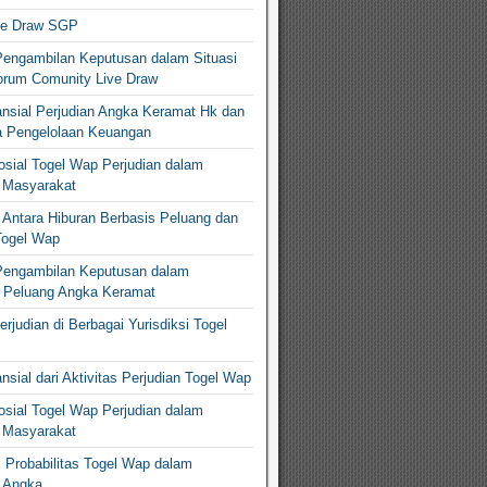
ive Draw SGP
Pengambilan Keputusan dalam Situasi
orum Comunity Live Draw
ansial Perjudian Angka Keramat Hk dan
a Pengelolaan Keuangan
sial Togel Wap Perjudian dalam
 Masyarakat
Antara Hiburan Berbasis Peluang dan
Togel Wap
 Pengambilan Keputusan dalam
 Peluang Angka Keramat
erjudian di Berbagai Yurisdiksi Togel
nsial dari Aktivitas Perjudian Togel Wap
sial Togel Wap Perjudian dalam
 Masyarakat
Probabilitas Togel Wap dalam
 Angka