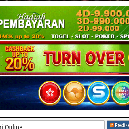
Predik
i Online