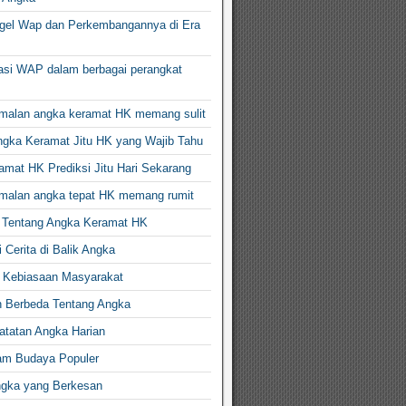
ogel Wap dan Perkembangannya di Era
asi WAP dalam berbagai perangkat
amalan angka keramat HK memang sulit
ngka Keramat Jitu HK yang Wajib Tahu
mat HK Prediksi Jitu Hari Sekarang
amalan angka tepat HK memang rumit
 Tentang Angka Keramat HK
 Cerita di Balik Angka
 Kebiasaan Masyarakat
 Berbeda Tentang Angka
atatan Angka Harian
am Budaya Populer
ngka yang Berkesan