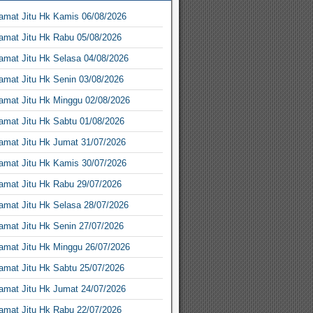
amat Jitu Hk Kamis 06/08/2026
amat Jitu Hk Rabu 05/08/2026
mat Jitu Hk Selasa 04/08/2026
mat Jitu Hk Senin 03/08/2026
amat Jitu Hk Minggu 02/08/2026
mat Jitu Hk Sabtu 01/08/2026
amat Jitu Hk Jumat 31/07/2026
amat Jitu Hk Kamis 30/07/2026
amat Jitu Hk Rabu 29/07/2026
mat Jitu Hk Selasa 28/07/2026
mat Jitu Hk Senin 27/07/2026
amat Jitu Hk Minggu 26/07/2026
mat Jitu Hk Sabtu 25/07/2026
amat Jitu Hk Jumat 24/07/2026
amat Jitu Hk Rabu 22/07/2026