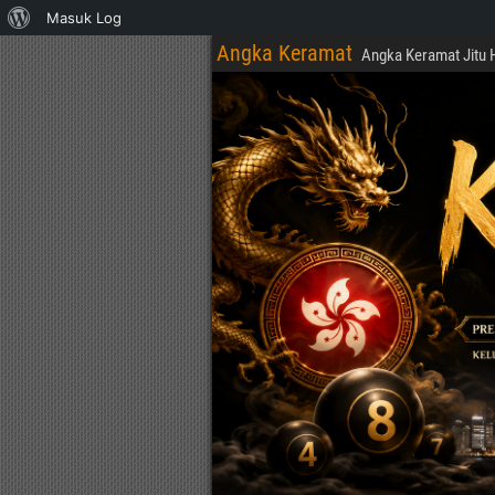
Masuk Log
Angka Keramat
Angka Keramat Jitu 