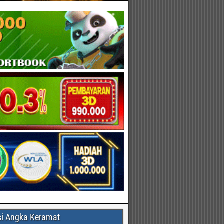
si Angka Keramat