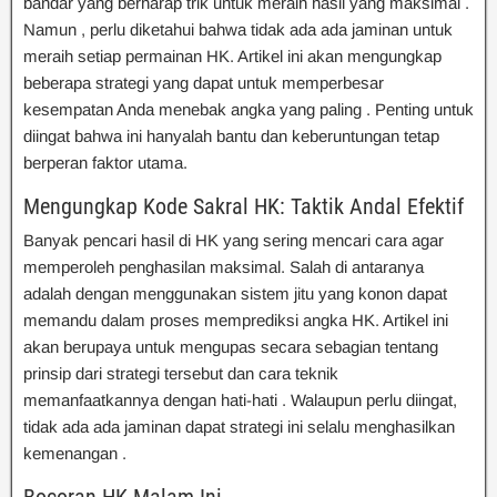
bandar yang berharap trik untuk meraih hasil yang maksimal .
Namun , perlu diketahui bahwa tidak ada ada jaminan untuk
meraih setiap permainan HK. Artikel ini akan mengungkap
beberapa strategi yang dapat untuk memperbesar
kesempatan Anda menebak angka yang paling . Penting untuk
diingat bahwa ini hanyalah bantu dan keberuntungan tetap
berperan faktor utama.
Mengungkap Kode Sakral HK: Taktik Andal Efektif
Banyak pencari hasil di HK yang sering mencari cara agar
memperoleh penghasilan maksimal. Salah di antaranya
adalah dengan menggunakan sistem jitu yang konon dapat
memandu dalam proses memprediksi angka HK. Artikel ini
akan berupaya untuk mengupas secara sebagian tentang
prinsip dari strategi tersebut dan cara teknik
memanfaatkannya dengan hati-hati . Walaupun perlu diingat,
tidak ada ada jaminan dapat strategi ini selalu menghasilkan
kemenangan .