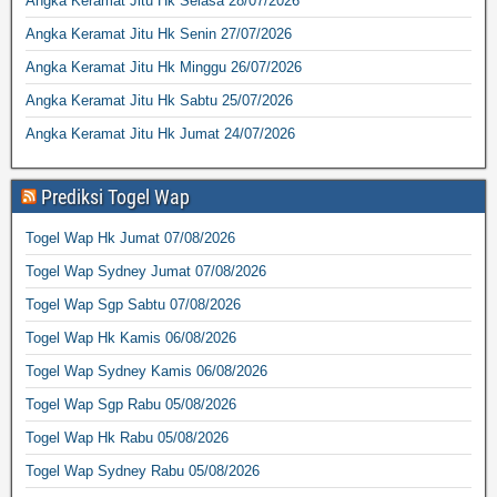
Angka Keramat Jitu Hk Selasa 28/07/2026
Angka Keramat Jitu Hk Senin 27/07/2026
Angka Keramat Jitu Hk Minggu 26/07/2026
Angka Keramat Jitu Hk Sabtu 25/07/2026
Angka Keramat Jitu Hk Jumat 24/07/2026
Prediksi Togel Wap
Togel Wap Hk Jumat 07/08/2026
Togel Wap Sydney Jumat 07/08/2026
Togel Wap Sgp Sabtu 07/08/2026
Togel Wap Hk Kamis 06/08/2026
Togel Wap Sydney Kamis 06/08/2026
Togel Wap Sgp Rabu 05/08/2026
Togel Wap Hk Rabu 05/08/2026
Togel Wap Sydney Rabu 05/08/2026