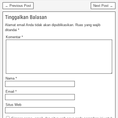
← Previous Post
Next Post →
Tinggalkan Balasan
Alamat email Anda tidak akan dipublikasikan.
Ruas yang wajib
ditandai
*
Komentar
*
Nama
*
Email
*
Situs Web