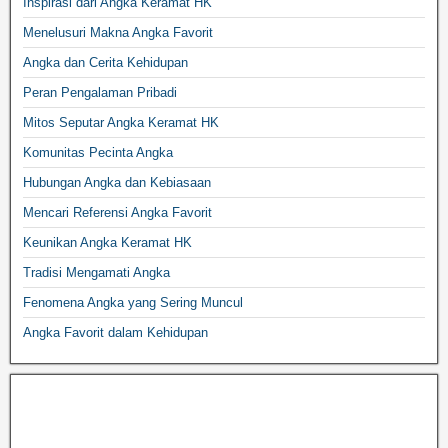
Inspirasi dari Angka Keramat HK
Menelusuri Makna Angka Favorit
Angka dan Cerita Kehidupan
Peran Pengalaman Pribadi
Mitos Seputar Angka Keramat HK
Komunitas Pecinta Angka
Hubungan Angka dan Kebiasaan
Mencari Referensi Angka Favorit
Keunikan Angka Keramat HK
Tradisi Mengamati Angka
Fenomena Angka yang Sering Muncul
Angka Favorit dalam Kehidupan