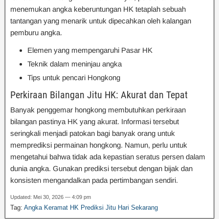
menemukan angka keberuntungan HK tetaplah sebuah
tantangan yang menarik untuk dipecahkan oleh kalangan
pemburu angka.
Elemen yang mempengaruhi Pasar HK
Teknik dalam meninjau angka
Tips untuk pencari Hongkong
Perkiraan Bilangan Jitu HK: Akurat dan Tepat
Banyak penggemar hongkong membutuhkan perkiraan
bilangan pastinya HK yang akurat. Informasi tersebut
seringkali menjadi patokan bagi banyak orang untuk
memprediksi permainan hongkong. Namun, perlu untuk
mengetahui bahwa tidak ada kepastian seratus persen dalam
dunia angka. Gunakan prediksi tersebut dengan bijak dan
konsisten mengandalkan pada pertimbangan sendiri.
Updated: Mei 30, 2026 — 4:09 pm
Tag:
Angka Keramat HK Prediksi Jitu Hari Sekarang